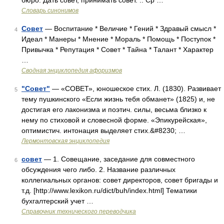
бюро. Дать совет, принимать совет. .. Ср …
Словарь синонимов
Совет
— Воспитание * Величие * Гений * Здравый смысл *
4
Идеал * Манеры * Мнение * Мораль * Помощь * Поступок *
Привычка * Репутация * Совет * Тайна * Талант * Характер
…
Сводная энциклопедия афоризмов
"Совет"
— «СОВЕТ», юношеское стих. Л. (1830). Развивает
5
тему пушкинского «Если жизнь тебя обманет» (1825) и, не
достигая его лаконизма и поэтич. силы, весьма близко к
нему по стиховой и словесной форме. «Эпикурейская»,
оптимистич. интонация выделяет стих.&#8230; …
Лермонтовская энциклопедия
совет
— 1. Совещание, заседание для совместного
6
обсуждения чего либо. 2. Название различных
коллегиальных органов: совет директоров, совет бригады и
т.д. [http://www.lexikon.ru/dict/buh/index.html] Тематики
бухгалтерский учет …
Справочник технического переводчика