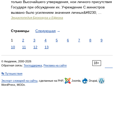
только Высочайшего утверждения, нои личного присутствия
Государя при обсуждении их. Учреждение С.министров
вызвано было усилением значения личных&#8230; …
Энциклопедия Брокгауза и Ефрона
Страницы
Следующая
→
1
2
3
4
5
6
7
8
9
10
11
12
13
© Академик, 2000-2026
18+
Обратная связь:
Техподдержка
,
Реклама на сайте
👣 Путешествия
Экспорт словарей на сайты
, сделанные на PHP,
Joomla,
Drupal,
WordPress, MODx.