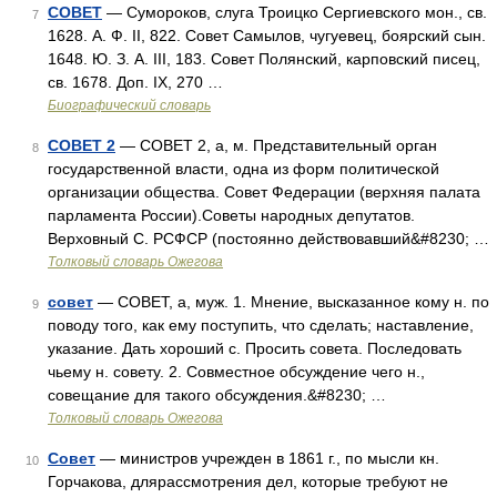
СОВЕТ
— Сумороков, слуга Троицко Сергиевского мон., св.
7
1628. А. Ф. II, 822. Совет Самылов, чугуевец, боярский сын.
1648. Ю. З. А. III, 183. Совет Полянский, карповский писец,
св. 1678. Доп. IX, 270 …
Биографический словарь
СОВЕТ 2
— СОВЕТ 2, а, м. Представительный орган
8
государственной власти, одна из форм политической
организации общества. Совет Федерации (верхняя палата
парламента России).Советы народных депутатов.
Верховный С. РСФСР (постоянно действовавший&#8230; …
Толковый словарь Ожегова
совет
— СОВЕТ, а, муж. 1. Мнение, высказанное кому н. по
9
поводу того, как ему поступить, что сделать; наставление,
указание. Дать хороший с. Просить совета. Последовать
чьему н. совету. 2. Совместное обсуждение чего н.,
совещание для такого обсуждения.&#8230; …
Толковый словарь Ожегова
Совет
— министров учрежден в 1861 г., по мысли кн.
10
Горчакова, длярассмотрения дел, которые требуют не